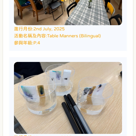
進行月份:
2nd July, 2025
活動名稱及內容:
Table Manners (Bilingual)
參與年級:
P.4