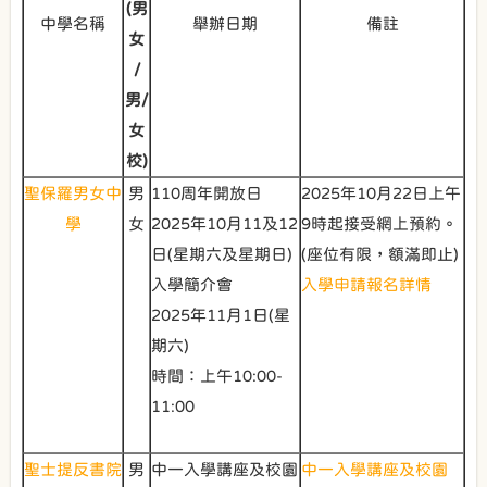
(男
中學名稱
舉辦日期
備註
女
/
男/
女
校)
聖保羅男女中
男
110周年開放日
2025年10月22日上午
學
女
2025年10月11及12
9時起接受網上預約。
日(星期六及星期日)
(座位有限，額滿即止)
入學簡介會
入學申請報名詳情
2025年11月1日(星
期六)
時間：上午10:00-
11:00
聖士提反書院
男
中一入學講座及校園
中一入學講座及校園