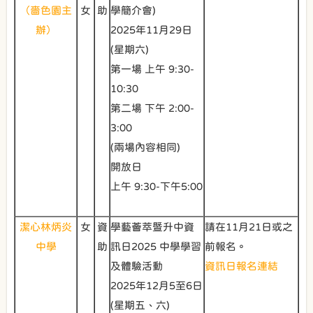
（嗇色園主
女
助
學簡介會)
辦）
2025年11月29日
(星期六)
第一場 上午 9:30-
10:30
第二場 下午 2:00-
3:00
(兩場內容相同)
開放日
上午 9:30-下午5:00
潔心林炳炎
女
資
學藝薈萃暨升中資
請在11月21日或之
中學
助
訊日2025 中學學習
前報名。
及體驗活動
資訊日報名連結
2025年12月5至6日
(星期五、六)