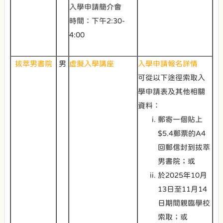
入學申請簡介會
時間：下午2:30-
4:00
拔萃男書院
男
虛擬入學講座
入學申請報名詳情
可從以下途徑索取入
學申請表及其他相關
資料：
郵寄一個貼上
$5.4郵票的A4
回郵信封到拔萃
男書院；或
於2025年10月
13日至11月14
日期間親臨學校
索取；或