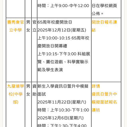
時間：上午9:00-中午12:00
日在學校網頁
公佈。
賽馬會官
男
官
65周年校慶開放日
開放日報名連
立中學
女
立
2025年12月12日(星期五)
結
上午10:00-10:15 65周年校
慶開放日開幕禮
上午10:15-下午3:00 科組展
覽、攤位遊戲、科學實驗示
範及學生表演
九龍塘學
男
資
新生入學資訊日暨升中模擬
詳情
校(中學
女
助
面試
資訊日暨升中
部)
2025年11月22日(星期六)
模擬面試報名
時間：上午10:30-下午1:00
連結
2025年12月6日(星期六)
時間：下午1:30-下午4:00