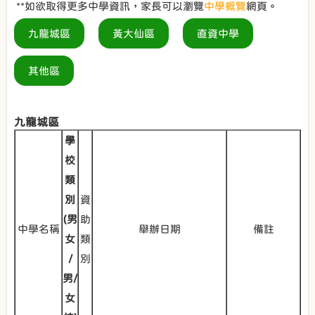
**如欲取得更多中學資訊，家長可以瀏覽
中學概覽
網頁。
九龍城區
黃大仙區
直資中學
其他區
九龍城區
學
校
類
別
資
(男
助
中學名稱
舉辦日期
備註
女
類
/
別
男/
女