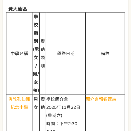
黃大仙區
學
校
類
別
資
(男
助
中學名稱
舉辦日期
備註
女
類
/
別
男/
女
校)
佛教孔仙洲
男
資
學校簡介會
簡介會報名連結
紀念中學
女
助
2025年11月22日
(星期六)
時間：下午2:30-