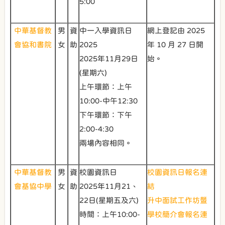
5:00
中華基督教
男
資
中一入學資訊日
網上登記由 2025
會協和書院
女
助
2025
年 10 月 27 日開
2025年11月29日
始。
(星期六)
上午環節：上午
10:00-中午12:30
下午環節：下午
2:00-4:30
兩場內容相同。
中華基督教
男
資
校園資訊日
校園資訊日報名連
會基協中學
女
助
2025年11月21、
結
22日(星期五及六)
升中面試工作坊暨
時間：上午10:00-
學校簡介會報名連