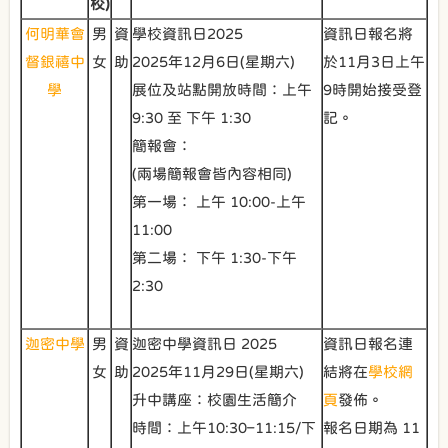
校)
何明華會
男
資
學校資訊日2025
資訊日報名將
督銀禧中
女
助
2025年12月6日(星期六)
於11月3日上午
學
展位及站點開放時間：上午
9時開始接受登
9:30 至 下午 1:30
記。
簡報會：
(兩場簡報會皆內容相同)
第一場： 上午 10:00-上午
11:00
第二場： 下午 1:30-下午
2:30
迦密中學
男
資
迦密中學資訊日 2025
資訊日報名連
女
助
2025年11月29日(星期六)
結將在
學校網
升中講座：校園生活簡介
頁
發佈。
時間：上午10:30–11:15/下
報名日期為 11