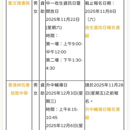
聖文德書院
男
資
中一收生資訊日暨
截止報名日期：
女
助
開放日
2025年11月8日
2025年11月22日
（六）
(星期六)
收生資訊日報名連
時間：
結
第一場：上午9:00-
中午12:00
第二場：下午1:30-
4:30
香港神託會
男
資
升中輔導日
請於2025年11月28
培敦中學
女
助
2025年12月3日(星
日(星期五)之前報
期三)
名。
時間：上午8:15-
升中輔導日報名連
10:45
結
2025年12月6日(星