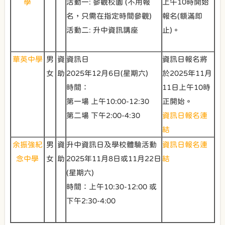
學
活動一: 參觀校園 (不用報
上午10時開始
名，只需在指定時間參觀)
報名(額滿即
活動二: 升中資訊講座
止)。
華英中學
男
資
資訊日
資訊日報名將
女
助
2025年12月6日(星期六)
於2025年11月
時間：
11日上午10時
第一場 上午10:00-12:30
正開始。
第二場 下午2:00-4:30
資訊日報名連
結
余振強紀
男
資
升中資訊日及學校體驗活動
資訊日報名連
念中學
女
助
2025年11月8日或11月22日
結
(星期六)
時間：上午10:30-12:00 或
下午2:30-4:00