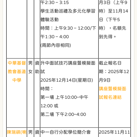
午2:30 – 3:15
月3日（上午9
學生活動巡禮及多元化學習
時）至11月14
體驗活動
日（下午5
時間：上午9:30 – 12:00/下
時），名額先
午1:30 – 4:00
到先得。
(兩節內容相同)
中華基督
男
資
升中面試技巧講座暨模擬面
截止報名日
教會基道
女
助
試
期：2025年12
中學
2025年12月14日(星期日)
月9日
時間：
講座暨模擬面
第一場 上午10:00–中午
試報名連結
12:00 或
第二場 下午2:00–4:00
陳瑞祺(喇
男
資
中一自行分配學位簡介會
2025年11月11