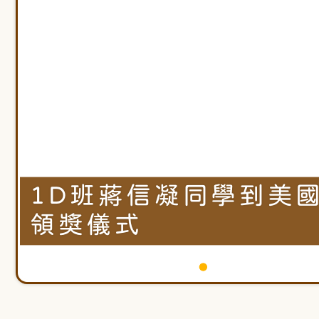
軍
師
5
5
5
4
4
刻
刻
團
團
團
禮
禮
演
演