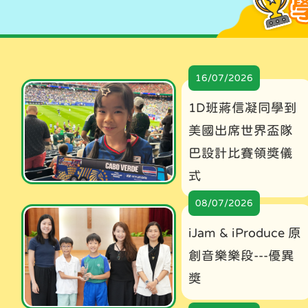
16/07/2026
1D班蔣信凝同學到
美國出席世界盃隊
巴設計比賽領獎儀
式
08/07/2026
iJam & iProduce 原
創音樂樂段---優異
獎