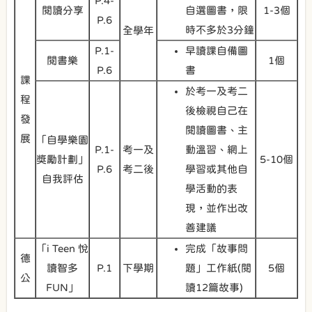
P.4-
閱讀分享
自選圖書，限
1-3個
P.6
時不多於3分鐘
全學年
P.1-
早讀課自備圖
閱書樂
1個
P.6
書
課
於考一及考二
程
後檢視自己在
發
閱讀圖書、主
展
「自學樂園
P.1-
考一及
動溫習、網上
獎勵計劃」
5-10個
P.6
考二後
學習或其他自
自我評估
學活動的表
現，並作出改
善建議
「i Teen 悅
完成「故事問
德
讀智多
P.1
下學期
題」工作紙(閱
5個
公
FUN」
讀12篇故事)