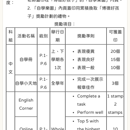
度：
2. 「自學樂園」內頁蓋印同累積換取「博德好孩
子」獎勵計劃的禮物。
獎勵項目：
科
舉行日
可獲蓋
活動名稱
級別
獎勵準則
組
期
印
上、下
表現優異
20個
P.1-
自學冊
學期各
表現良好
15個
P.6
中
1次
表現一般
10個
文
P.1-
完成一次展示
自學小天地
全學年
3個
P.6
報章佳作
Complete a
1 stamp
English
task
2
Corner
Perform well
stamps
Top 5 with
Online
P.1-
Whole
the highest
10