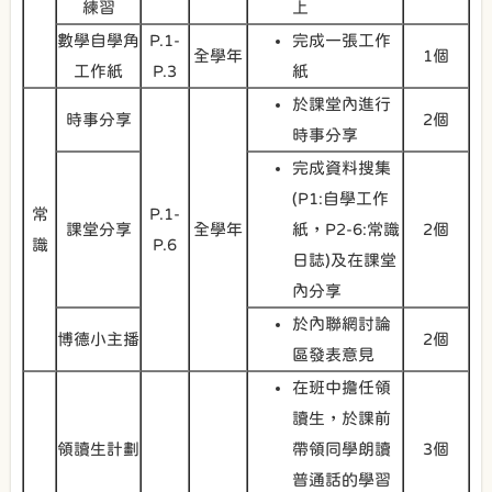
練習
上
數學自學角
P.1-
完成一張工作
全學年
1個
工作紙
P.3
紙
於課堂內進行
時事分享
2個
時事分享
完成資料搜集
(P1:自學工作
常
P.1-
課堂分享
全學年
紙，P2-6:常識
2個
識
P.6
日誌)及在課堂
內分享
於內聯網討論
博德小主播
2個
區發表意見
在班中擔任領
讀生，於課前
領讀生計劃
帶領同學朗讀
3個
普通話的學習