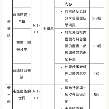
內容
與普通話老師
普通話網上
分享普通話自
1-3個
自學
普
學網頁
P.1-
通
全學年
P.6
於校外或校內
話
借閱有關普通
「普普」圖
話的圖書，然
1-3個
書分享
後與普通話老
師分享。
於課餘跟老師
普通話自由
們以普通話交
1個
講
談
音
每自行參與一
走進藝術的
P.1-
＋
項校外藝術活
5個
世界
P.6
視
動
小息時段到