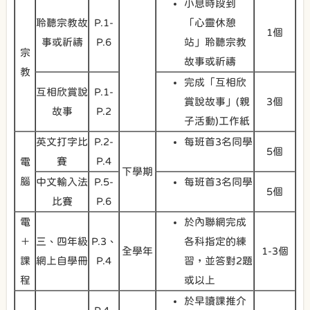
小息時段到
聆聽宗教故
P.1-
「心靈休憩
1個
事或祈禱
P.6
站」聆聽宗教
宗
故事或祈禱
教
完成「互相欣
互相欣賞說
P.1-
賞說故事」(親
3個
故事
P.2
子活動)工作紙
英文打字比
P.2-
每班首3名同學
5個
賽
P.4
電
下學期
腦
中文輸入法
P.5-
每班首3名同學
5個
比賽
P.6
電
於內聯網完成
＋
三、四年級
P.3、
各科指定的練
全學年
1-3個
課
網上自學冊
P.4
習，並答對2題
程
或以上
於早讀課推介