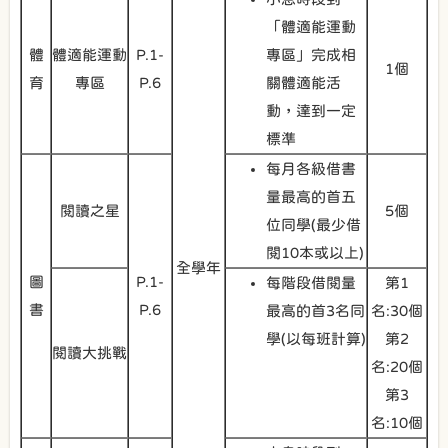
「體適能運動
體
體適能運動
P.1-
專區」完成相
1個
育
專區
P.6
關體適能活
動，達到一定
標準
每月各級借書
量最高的首五
閱讀之星
5個
位同學(最少借
閱10本或以上)
全學年
圖
P.1-
每階段借閱量
第1
書
P.6
最高的首3名同
名:30個
學(以每班計算)
第2
閱讀大挑戰
名:20個
第3
名:10個