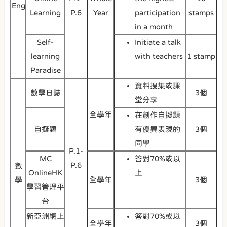
Eng
Learning
P.6
Year
participation
stamps
in a month
Self-
Initiate a talk
learning
with teachers
1 stamp
Paradise
資料搜集或課
數學日誌
3個
堂分享
全學年
在創作自擬題
自擬題
有優異表現的
3個
同學
P.1-
MC
答對70%或以
P.6
數
OnlineHK
上
學
全學年
3個
學習管理平
台
新亞洲網上
答對70%或以
全學年
3個