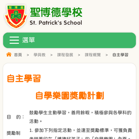
首頁
>
學與教
>
課程發展
>
課程概覽
>
自主學習
自主學習
自學樂園獎勵計劃
鼓勵學生主動學習，善用餘暇，積極參與各學科的
目 的：
活動。
1. 參加下列指定活動，並達至獎勵標準，可獲負責
獎勵制
老師蓋印在「博德好孩子」的「自學樂園」內頁。