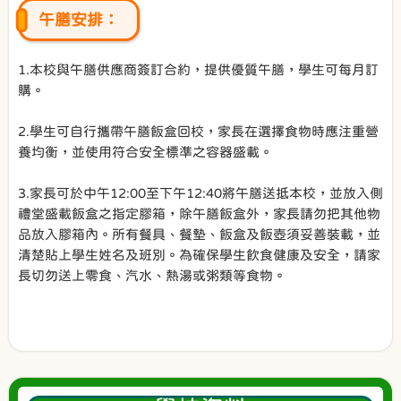
午膳安排：
1.本校與午膳供應商簽訂合約，提供優質午膳，學生可每月訂
購。
2.學生可自行攜帶午膳飯盒回校，家長在選擇食物時應注重營
養均衡，並使用符合安全標準之容器盛載。
3.家長可於中午12:00至下午12:40將午膳送抵本校，並放入側
禮堂盛載飯盒之指定膠箱，除午膳飯盒外，家長請勿把其他物
品放入膠箱內。所有餐具、餐墊、飯盒及飯壺須妥善裝載，並
清楚貼上學生姓名及班別。為確保學生飲食健康及安全，請家
長切勿送上零食、汽水、熱湯或粥類等食物。