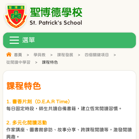
首頁
>
學與教
>
課程發展
>
四個關鍵項目
>
從閱讀中學習
>
課程特色
課程特色
1. 書香片刻（D.E.A.R Time）
每日固定時段，師生共讀自備書籍，建立恆常閲讀習慣。
2. 多元化閲讀活動
作家講座、圖書館參訪、故事分享、跨課程閲讀等，激發閲讀
興趣。