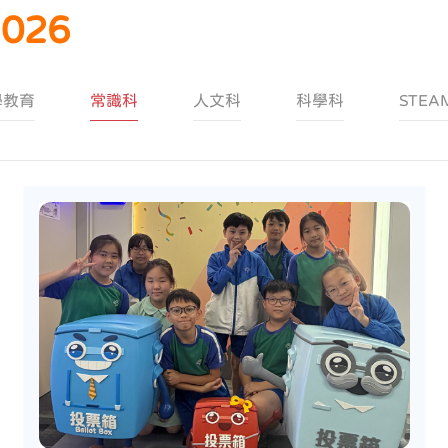
026
學教育
常識科
人文科
科學科
STEA