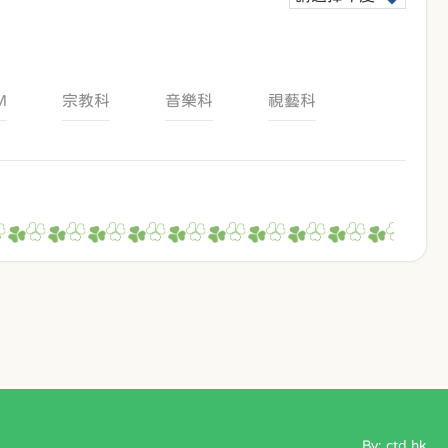
M
宗教科
音樂科
視藝科
By: ctd.hk