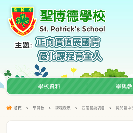
學校資料
學與教
首頁
>
學與教
>
課程發展
>
四個關鍵項目
>
從閱讀中