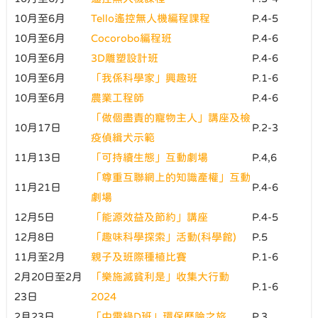
10月至6月
Tello遙控無人機編程課程
P.4-5
10月至6月
Cocorobo編程班
P.4-6
10月至6月
3D雕塑設計班
P.4-6
10月至6月
「我係科學家」興趣班
P.1-6
10月至6月
農業工程師
P.4-6
「做個盡責的寵物主人」講座及檢
10月17日
P.2-3
疫偵緝犬示範
11月13日
「可持續生態」互動劇場
P.4,6
「尊重互聯網上的知識產權」互動
11月21日
P.4-6
劇場
12月5日
「能源效益及節約」講座
P.4-5
12月8日
「趣味科學探索」活動(科學館)
P.5
11月至2月
親子及班際種植比賽
P.1-6
2月20日至2月
「樂施滅貧利是」收集大行動
P.1-6
23日
2024
2月23日
「中電綠D班」環保歷險之旅
P.3