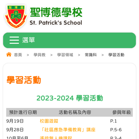
首頁
>
學與教
>
學習領域
>
常識科
>
學習活動
學習活動
2023-2024 學習活動
預計進行日期
活動名稱及內容
參與年級
9月19日
校園遊蹤
P.1
9月28日
「社區應急準備教育」講座
P.5-6
10月至6月
遙控無人機課程
P.3-4