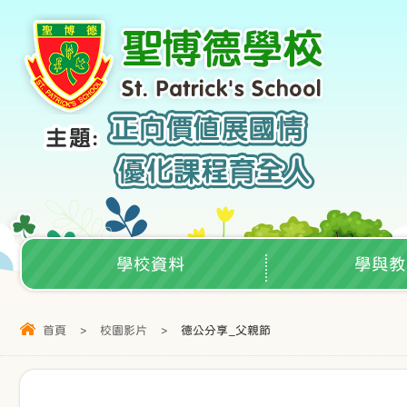
學校資料
學與教
首頁
>
校園影片
>
德公分享_父親節