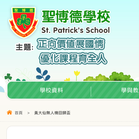
學校資料
學與教
首頁
>
黃大仙無人機回歸盃