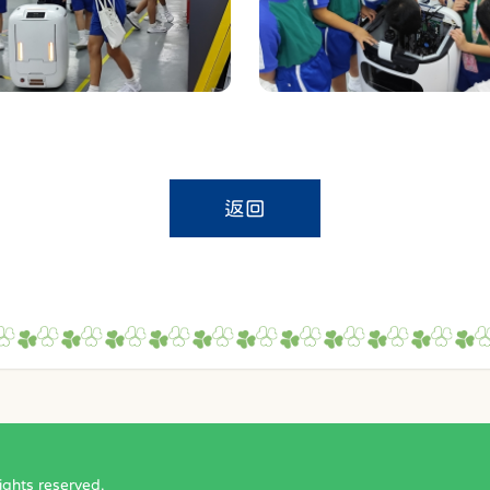
返回
ts reserved.