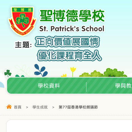
學校資料
學與教
首頁
>
學生成就
>
第77屆香港學校朗誦節