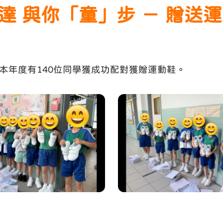
心全達 與你「童」步 － 贈送
本年度有140位同學獲成功配對獲贈運動鞋。