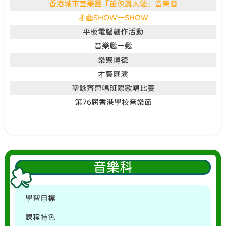
香港城市室樂團「笛俠真人騷」音樂會
才藝SHOW一SHOW
平板電腦創作活動
音樂鬆一鬆
樂聚博德
才藝匯演
聖詠齊齊唱班際歌唱比賽
第76屆香港學校音樂節
音樂科
學習目標
課程特色